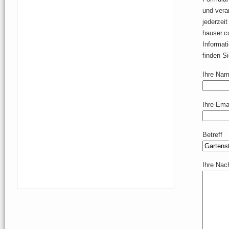
und vera
jederzei
hauser.c
Informat
finden S
Ihre Name
Ihre Emai
Betreff
Ihre Nac