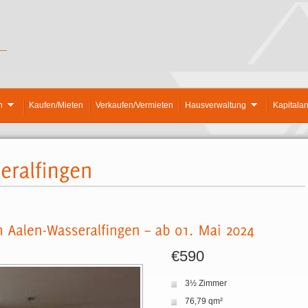
n
Kaufen/Mieten
Verkaufen/Vermieten
Hausverwaltung
Kapitala
€590
3½ Zimmer
76,79 qm²