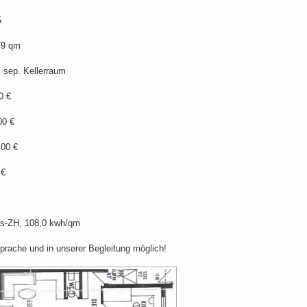
5
 qm
p. Kellerraum
 €
0 €
0 €
 €
as-ZH, 108,0 kwh/qm
prache und in unserer Begleitung möglich!