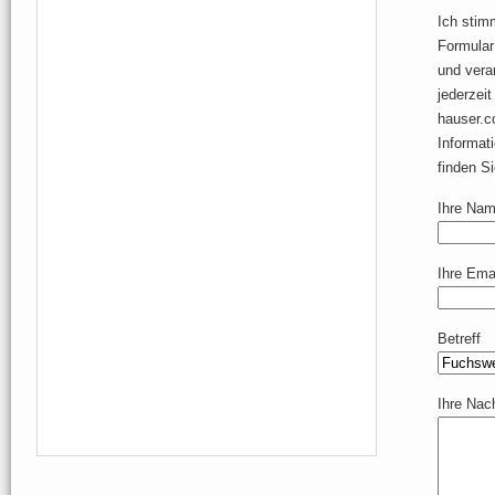
Ich stim
Formular
und vera
jederzei
hauser.c
Informat
finden S
Ihre Name
Ihre Emai
Betreff
Ihre Nac