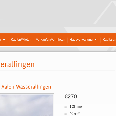
n
Kaufen/Mieten
Verkaufen/Vermieten
Hausverwaltung
Kapitala
€270
1 Zimmer
40 qm²