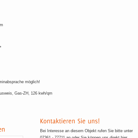
m
*
rminabsprache möglich!
eis, Gas-ZH, 126 kwh/qm
Bei Interesse an diesem Objekt rufen Sie bitte unter
07361 - 77711 an oder Sie können uns direkt hier